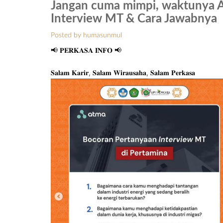
Jangan cuma mimpi, waktunya 
Interview MT & Cara Jawabnya
Posted by humasunmul
📢 𝐏𝐄𝐑𝐊𝐀𝐒𝐀 𝐈𝐍𝐅𝐎 📢
𝐒𝐚𝐥𝐚𝐦 𝐊𝐚𝐫𝐢𝐫, 𝐒𝐚𝐥𝐚𝐦 𝐖𝐢𝐫𝐚𝐮𝐬𝐚𝐡𝐚, 𝐒𝐚𝐥𝐚𝐦 𝐏𝐞𝐫𝐤𝐚𝐬𝐚