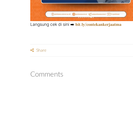
Langsung cek di sini ➡️
𝐛𝐢𝐭.𝐥𝐲/𝐜𝐨𝐧𝐭𝐞𝐤𝐚𝐧𝐤𝐞𝐫𝐣𝐚𝐚𝐭𝐦𝐚
Share
Comments