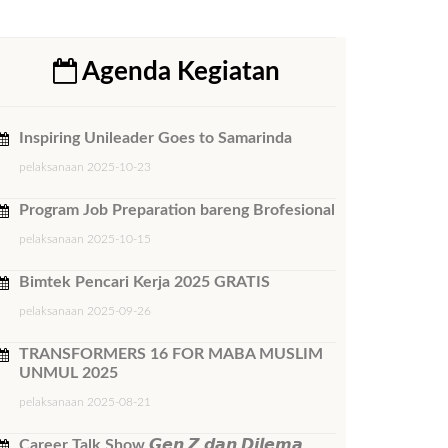
Agenda Kegiatan
Inspiring Unileader Goes to Samarinda
pelaksanaan 2025-10-23
Program Job Preparation bareng Brofesional
pelaksanaan 2025-10-15
Bimtek ​Pencari Kerja 2025 GRATIS
pelaksanaan 2025-09-26
TRANSFORMERS 16 FOR MABA MUSLIM
UNMUL 2025
pelaksanaan 2025-08-21
Career Talk Show 𝙂𝙚𝙣 𝙕 𝙙𝙖𝙣 𝘿𝙞𝙡𝙚𝙢𝙖