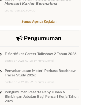
𝙈𝙚𝙣𝙘𝙖𝙧𝙞 𝙆𝙖𝙧𝙞𝙚𝙧 𝘽𝙚𝙧𝙢𝙖𝙠𝙣𝙖
pelaksanaan 2025-07-30
Semua Agenda Kegiatan
Pengumuman
E-Sertifikat Career Talkshow 2 Tahun 2026
posted on 2026-07-28 By humasunmul
Penyebarluasan Materi Perkasa Roadshow
Tracer Study 2026:
posted on 2026-06-22 By humasunmul
Pengumuman Peserta Penyuluhan &
Bimbingan Jabatan Bagi Pencari Kerja Tahun
2025