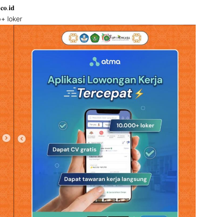
.𝐢𝐝
b+ loker