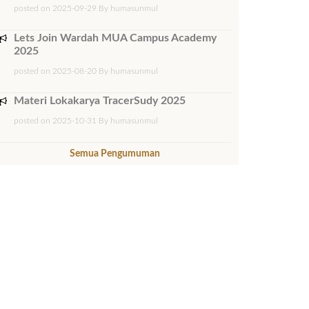
posted on 2025-09-29 By humasunmul
Lets Join Wardah MUA Campus Academy
2025
posted on 2025-08-20 By humasunmul
Materi Lokakarya TracerSudy 2025
posted on 2025-10-31 By humasunmul
Semua Pengumuman