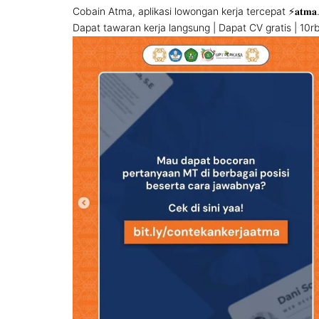
Cobain Atma, aplikasi lowongan kerja tercepat ⚡️𝐚𝐭𝐦𝐚.𝐜
Dapat tawaran kerja langsung | Dapat CV gratis | 10r