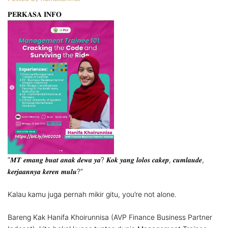
𝐏𝐄𝐑𝐊𝐀𝐒𝐀 𝐈𝐍𝐅𝐎
“𝑴𝑻 𝒆𝒎𝒂𝒏𝒈 𝒃𝒖𝒂𝒕 𝒂𝒏𝒂𝒌 𝒅𝒆𝒘𝒂 𝒚𝒂? 𝑲𝒐𝒌 𝒚𝒂𝒏𝒈 𝒍𝒐𝒍𝒐𝒔 𝒄𝒂𝒌𝒆𝒑, 𝒄𝒖𝒎𝒍𝒂𝒖𝒅𝒆,
𝒌𝒆𝒓𝒋𝒂𝒂𝒏𝒏𝒚𝒂 𝒌𝒆𝒓𝒆𝒏 𝒎𝒖𝒍𝒖?”
Kalau kamu juga pernah mikir gitu, you’re not alone.
Bareng Kak Hanifa Khoirunnisa (AVP Finance Business Partner