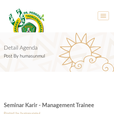
Toggle
naviga
Detail Agenda
Post By humasunmul
Seminar Karir - Management Trainee
Posted by humasunmul