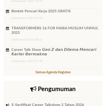
pelaksanaan 2025-10-15
Bimtek ​Pencari Kerja 2025 GRATIS
pelaksanaan 2025-09-26
TRANSFORMERS 16 FOR MABA MUSLIM UNMUL
2025
pelaksanaan 2025-08-21
Career Talk Show 𝙂𝙚𝙣 𝙕 𝙙𝙖𝙣 𝘿𝙞𝙡𝙚𝙢𝙖 𝙈𝙚𝙣𝙘𝙖𝙧𝙞
𝙆𝙖𝙧𝙞𝙚𝙧 𝘽𝙚𝙧𝙢𝙖𝙠𝙣𝙖
pelaksanaan 2025-07-30
Semua Agenda Kegiatan
Pengumuman
E-Sertifikat Career Talkshow 2 Tahun 2026