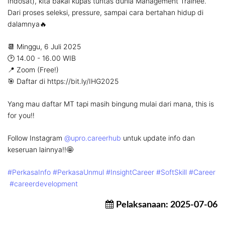
Indosat), kita bakal kupas tuntas dunia Management Trainee.
Dari proses seleksi, pressure, sampai cara bertahan hidup di
dalamnya🔥
📆 Minggu, 6 Juli 2025
🕑 14.00 - 16.00 WIB
📍 Zoom (Free!)
🎯 Daftar di https://bit.ly/IHG2025
Yang mau daftar MT tapi masih bingung mulai dari mana, this is
for you‼️
Follow Instagram
@upro.careerhub
untuk update info dan
keseruan lainnya!!🤩
#PerkasaInfo
#PerkasaUnmul
#InsightCareer
#SoftSkill
#Career
#careerdevelopment
Pelaksanaan: 2025-07-06